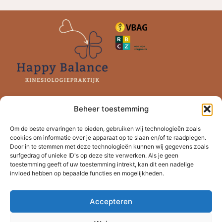
Contact
Beheer toestemming
eelkje@happy-balance.nl
Om de beste ervaringen te bieden, gebruiken wij technologieën zoals
06-1380 1170
cookies om informatie over je apparaat op te slaan en/of te raadplegen.
Door in te stemmen met deze technologieën kunnen wij gegevens zoals
KvK 96481315
surfgedrag of unieke ID's op deze site verwerken. Als je geen
toestemming geeft of uw toestemming intrekt, kan dit een nadelige
invloed hebben op bepaalde functies en mogelijkheden.
Adres
Kolderveense Bovenboer 64
Accepteren
7948 LW Nijeveen